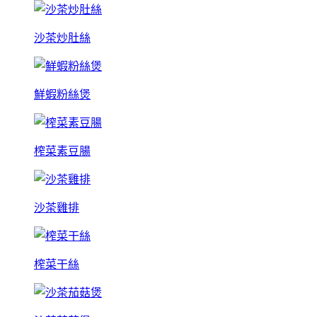
沙茶炒肚絲
鮮蝦粉絲煲
榨菜素豆腸
沙茶雞排
榨菜干絲