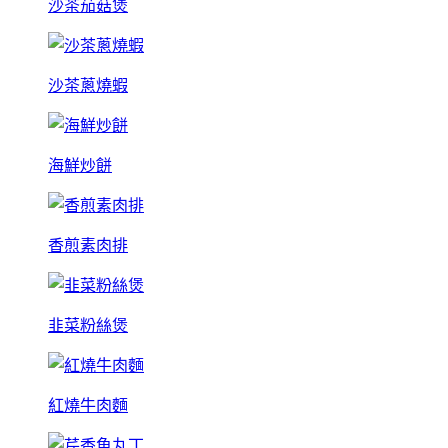
沙茶茄菇煲
沙茶蔥燒蝦
海鮮炒餅
香煎素肉排
韭菜粉絲煲
紅燒牛肉麵