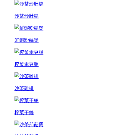
沙茶炒肚絲
鮮蝦粉絲煲
榨菜素豆腸
沙茶雞排
榨菜干絲