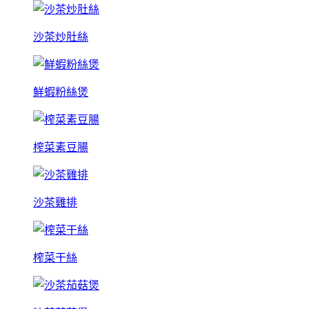
沙茶炒肚絲
鮮蝦粉絲煲
榨菜素豆腸
沙茶雞排
榨菜干絲