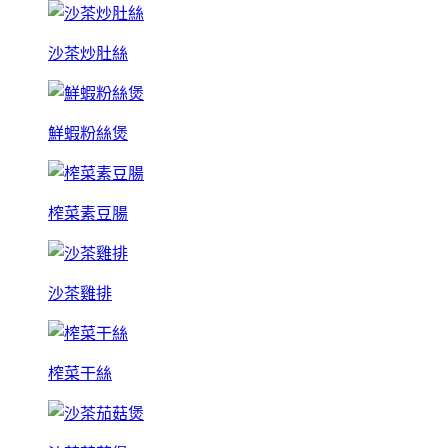
沙茶炒肚絲
鮮蝦粉絲煲
榨菜素豆腸
沙茶雞排
榨菜干絲