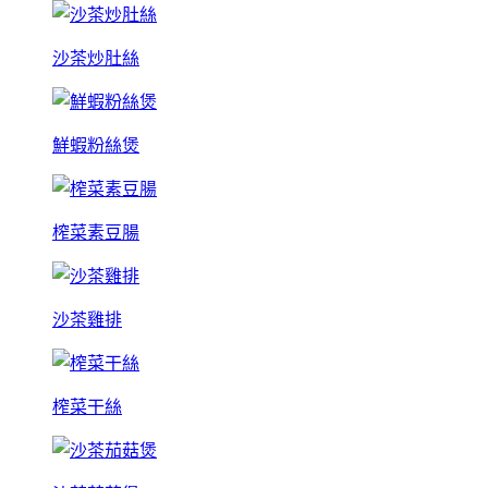
沙茶炒肚絲
鮮蝦粉絲煲
榨菜素豆腸
沙茶雞排
榨菜干絲