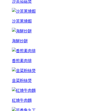
沙茶茄菇煲
沙茶蔥燒蝦
海鮮炒餅
香煎素肉排
韭菜粉絲煲
紅燒牛肉麵