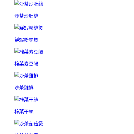
沙茶炒肚絲
鮮蝦粉絲煲
榨菜素豆腸
沙茶雞排
榨菜干絲