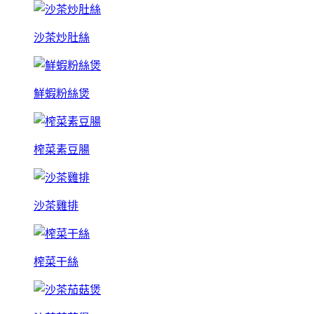
沙茶炒肚絲
鮮蝦粉絲煲
榨菜素豆腸
沙茶雞排
榨菜干絲