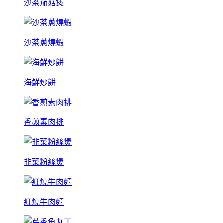
沙茶茄菇煲
沙茶蔥燒蝦
海鮮炒餅
香煎素肉排
韭菜粉絲煲
紅燒牛肉麵