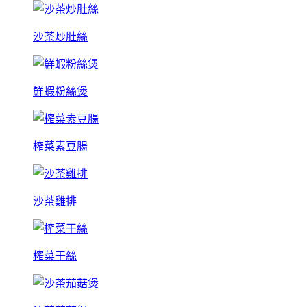
沙茶炒肚絲
鮮蝦粉絲煲
榨菜素豆腸
沙茶雞排
榨菜干絲