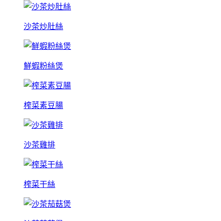
沙茶炒肚絲
鮮蝦粉絲煲
榨菜素豆腸
沙茶雞排
榨菜干絲