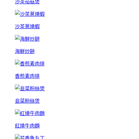
沙茶茄菇煲
沙茶蔥燒蝦
海鮮炒餅
香煎素肉排
韭菜粉絲煲
紅燒牛肉麵