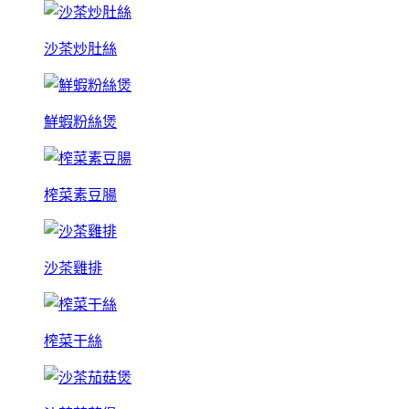
沙茶炒肚絲
鮮蝦粉絲煲
榨菜素豆腸
沙茶雞排
榨菜干絲