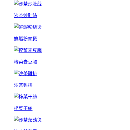
沙茶炒肚絲
鮮蝦粉絲煲
榨菜素豆腸
沙茶雞排
榨菜干絲