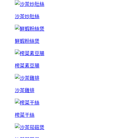
沙茶炒肚絲
鮮蝦粉絲煲
榨菜素豆腸
沙茶雞排
榨菜干絲