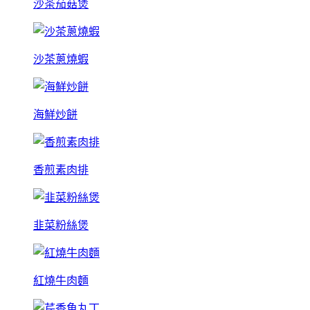
沙茶茄菇煲
沙茶蔥燒蝦
海鮮炒餅
香煎素肉排
韭菜粉絲煲
紅燒牛肉麵