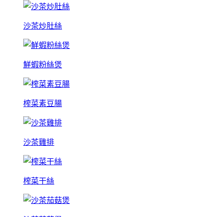
沙茶炒肚絲
鮮蝦粉絲煲
榨菜素豆腸
沙茶雞排
榨菜干絲