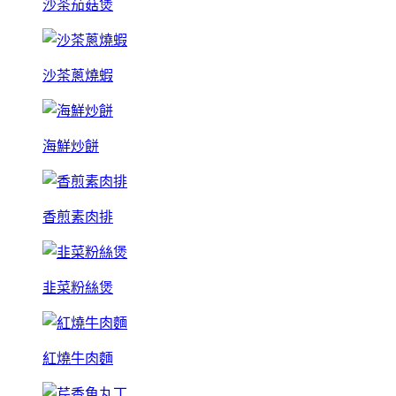
沙茶茄菇煲
沙茶蔥燒蝦
海鮮炒餅
香煎素肉排
韭菜粉絲煲
紅燒牛肉麵