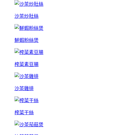
沙茶炒肚絲
鮮蝦粉絲煲
榨菜素豆腸
沙茶雞排
榨菜干絲