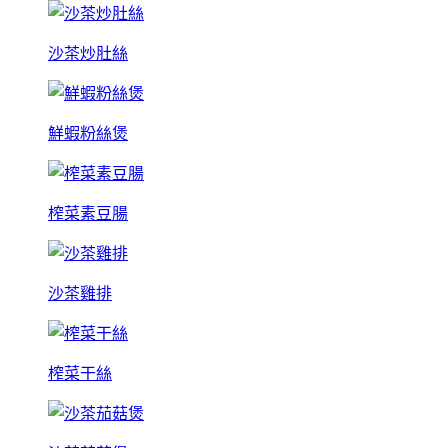
沙茶炒肚絲
鮮蝦粉絲煲
榨菜素豆腸
沙茶雞排
榨菜干絲