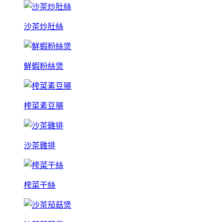
沙茶炒肚絲
鮮蝦粉絲煲
榨菜素豆腸
沙茶雞排
榨菜干絲