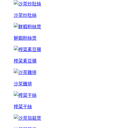
沙茶炒肚絲
鮮蝦粉絲煲
榨菜素豆腸
沙茶雞排
榨菜干絲