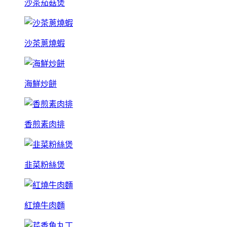
沙茶茄菇煲
沙茶蔥燒蝦
海鮮炒餅
香煎素肉排
韭菜粉絲煲
紅燒牛肉麵