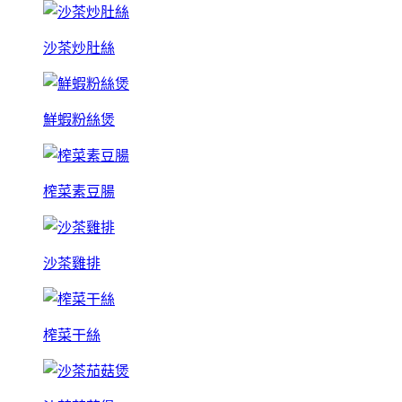
沙茶炒肚絲
鮮蝦粉絲煲
榨菜素豆腸
沙茶雞排
榨菜干絲