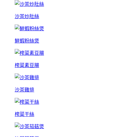
沙茶炒肚絲
鮮蝦粉絲煲
榨菜素豆腸
沙茶雞排
榨菜干絲