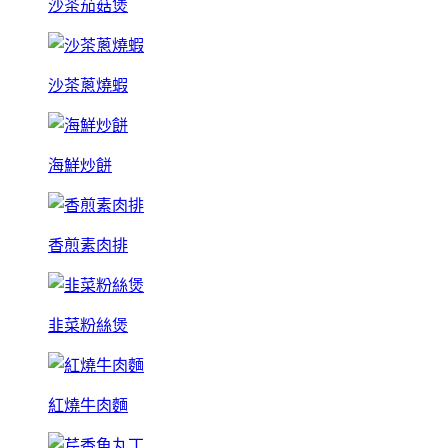
沙茶茄菇煲
沙茶蔥燒蝦
海鮮炒餅
香煎素肉排
韭菜粉絲煲
紅燒牛肉麵