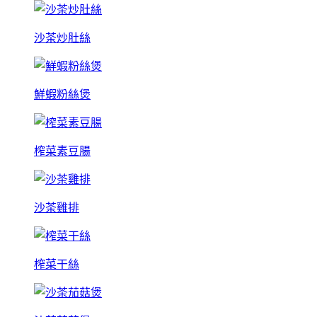
沙茶炒肚絲
鮮蝦粉絲煲
榨菜素豆腸
沙茶雞排
榨菜干絲