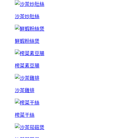
沙茶炒肚絲
鮮蝦粉絲煲
榨菜素豆腸
沙茶雞排
榨菜干絲