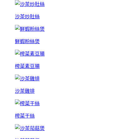
沙茶炒肚絲
鮮蝦粉絲煲
榨菜素豆腸
沙茶雞排
榨菜干絲