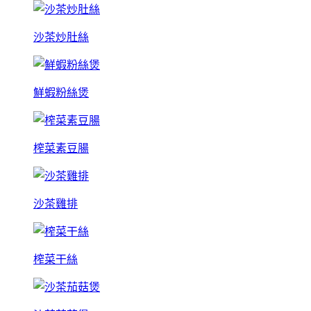
沙茶炒肚絲
鮮蝦粉絲煲
榨菜素豆腸
沙茶雞排
榨菜干絲