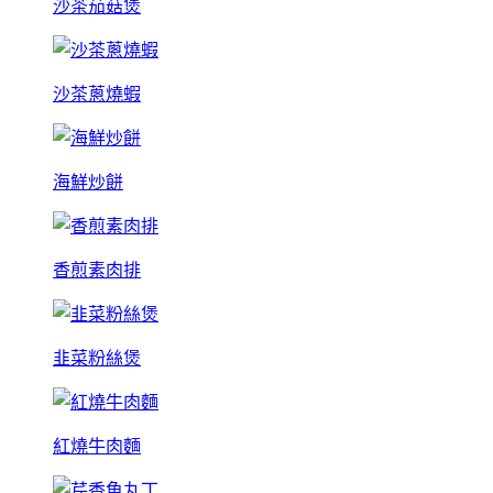
沙茶茄菇煲
沙茶蔥燒蝦
海鮮炒餅
香煎素肉排
韭菜粉絲煲
紅燒牛肉麵