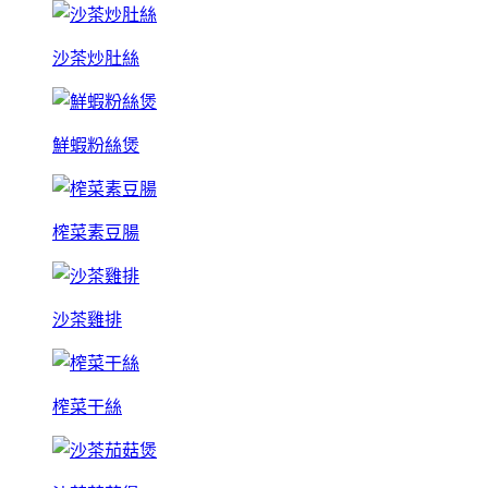
沙茶炒肚絲
鮮蝦粉絲煲
榨菜素豆腸
沙茶雞排
榨菜干絲