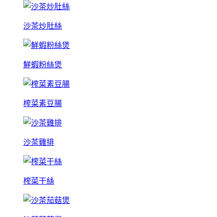
沙茶炒肚絲
鮮蝦粉絲煲
榨菜素豆腸
沙茶雞排
榨菜干絲