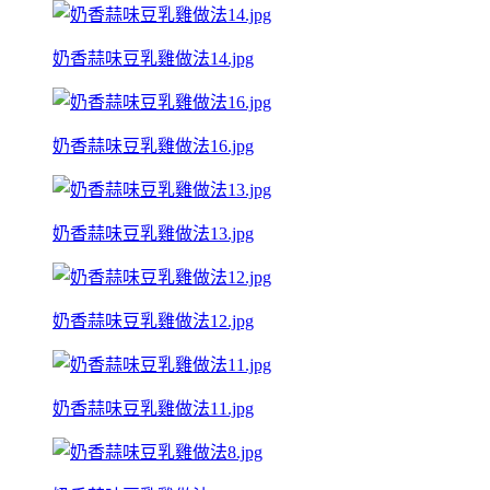
奶香蒜味豆乳雞做法14.jpg
奶香蒜味豆乳雞做法16.jpg
奶香蒜味豆乳雞做法13.jpg
奶香蒜味豆乳雞做法12.jpg
奶香蒜味豆乳雞做法11.jpg