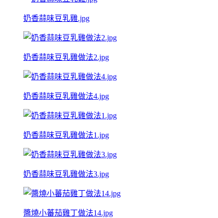
奶香蒜味豆乳雞.jpg
奶香蒜味豆乳雞做法2.jpg
奶香蒜味豆乳雞做法4.jpg
奶香蒜味豆乳雞做法1.jpg
奶香蒜味豆乳雞做法3.jpg
醬燒小蕃茄雞丁做法14.jpg