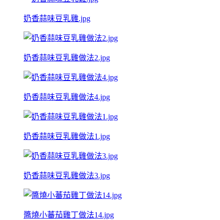
奶香蒜味豆乳雞.jpg
奶香蒜味豆乳雞做法2.jpg
奶香蒜味豆乳雞做法4.jpg
奶香蒜味豆乳雞做法1.jpg
奶香蒜味豆乳雞做法3.jpg
醬燒小蕃茄雞丁做法14.jpg