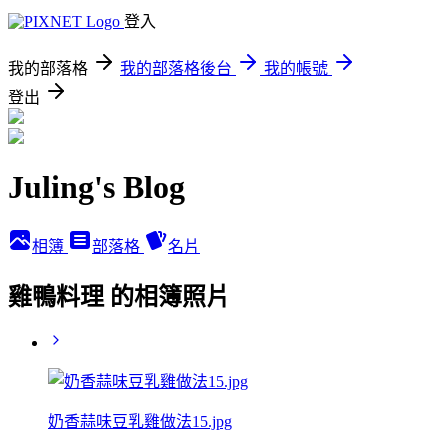
登入
我的部落格
我的部落格後台
我的帳號
登出
Juling's Blog
相簿
部落格
名片
雞鴨料理 的相簿照片
奶香蒜味豆乳雞做法15.jpg