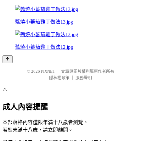
醬燒小蕃茄雞丁做法13.jpg
醬燒小蕃茄雞丁做法12.jpg
© 2026
PIXNET
｜
文章與圖片權利屬原作者所有
隱私權政策
｜
服務聲明
⚠️
成人內容提醒
本部落格內容僅限年滿十八歲者瀏覽。
若您未滿十八歲，請立即離開。