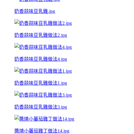
奶香蒜味豆乳雞.jpg
奶香蒜味豆乳雞做法2.jpg
奶香蒜味豆乳雞做法4.jpg
奶香蒜味豆乳雞做法1.jpg
奶香蒜味豆乳雞做法3.jpg
醬燒小蕃茄雞丁做法14.jpg