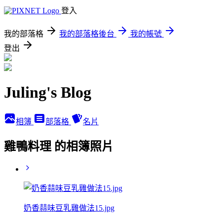
登入
我的部落格
我的部落格後台
我的帳號
登出
Juling's Blog
相簿
部落格
名片
雞鴨料理 的相簿照片
奶香蒜味豆乳雞做法15.jpg