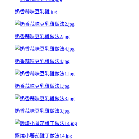
奶香蒜味豆乳雞.jpg
奶香蒜味豆乳雞做法2.jpg
奶香蒜味豆乳雞做法4.jpg
奶香蒜味豆乳雞做法1.jpg
奶香蒜味豆乳雞做法3.jpg
醬燒小蕃茄雞丁做法14.jpg