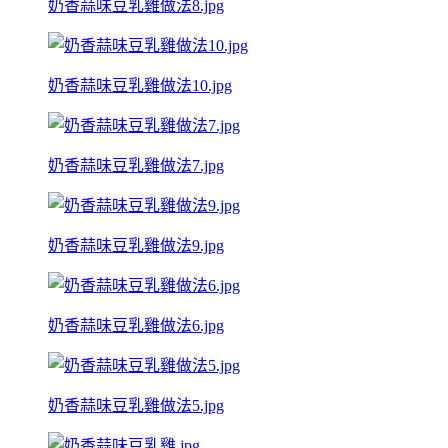
奶香蒜味豆乳雞做法8.jpg
奶香蒜味豆乳雞做法10.jpg
奶香蒜味豆乳雞做法7.jpg
奶香蒜味豆乳雞做法9.jpg
奶香蒜味豆乳雞做法6.jpg
奶香蒜味豆乳雞做法5.jpg