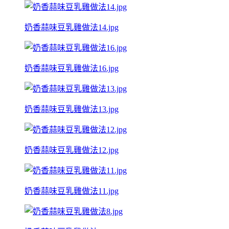
奶香蒜味豆乳雞做法14.jpg
奶香蒜味豆乳雞做法16.jpg
奶香蒜味豆乳雞做法13.jpg
奶香蒜味豆乳雞做法12.jpg
奶香蒜味豆乳雞做法11.jpg