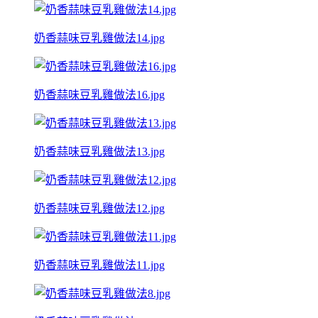
奶香蒜味豆乳雞做法14.jpg
奶香蒜味豆乳雞做法16.jpg
奶香蒜味豆乳雞做法13.jpg
奶香蒜味豆乳雞做法12.jpg
奶香蒜味豆乳雞做法11.jpg