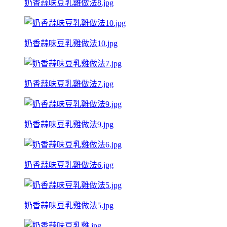
奶香蒜味豆乳雞做法8.jpg
奶香蒜味豆乳雞做法10.jpg
奶香蒜味豆乳雞做法7.jpg
奶香蒜味豆乳雞做法9.jpg
奶香蒜味豆乳雞做法6.jpg
奶香蒜味豆乳雞做法5.jpg