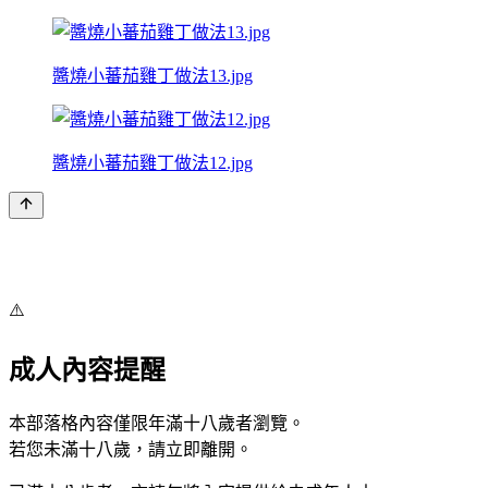
醬燒小蕃茄雞丁做法13.jpg
醬燒小蕃茄雞丁做法12.jpg
⚠️
成人內容提醒
本部落格內容僅限年滿十八歲者瀏覽。
若您未滿十八歲，請立即離開。