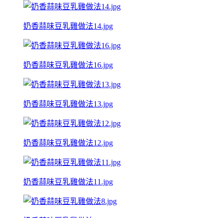
奶香蒜味豆乳雞做法14.jpg
奶香蒜味豆乳雞做法16.jpg
奶香蒜味豆乳雞做法13.jpg
奶香蒜味豆乳雞做法12.jpg
奶香蒜味豆乳雞做法11.jpg