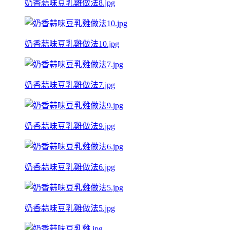
奶香蒜味豆乳雞做法8.jpg
奶香蒜味豆乳雞做法10.jpg
奶香蒜味豆乳雞做法7.jpg
奶香蒜味豆乳雞做法9.jpg
奶香蒜味豆乳雞做法6.jpg
奶香蒜味豆乳雞做法5.jpg