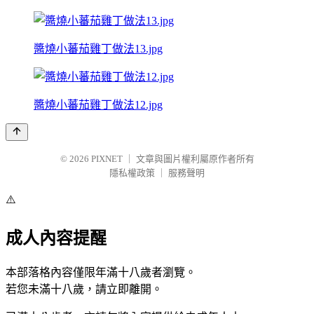
醬燒小蕃茄雞丁做法13.jpg
醬燒小蕃茄雞丁做法12.jpg
© 2026
PIXNET
｜
文章與圖片權利屬原作者所有
隱私權政策
｜
服務聲明
⚠️
成人內容提醒
本部落格內容僅限年滿十八歲者瀏覽。
若您未滿十八歲，請立即離開。