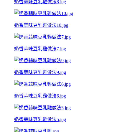
奶香蒜味豆乳雞做法8.jpg
奶香蒜味豆乳雞做法10.jpg
奶香蒜味豆乳雞做法7.jpg
奶香蒜味豆乳雞做法9.jpg
奶香蒜味豆乳雞做法6.jpg
奶香蒜味豆乳雞做法5.jpg