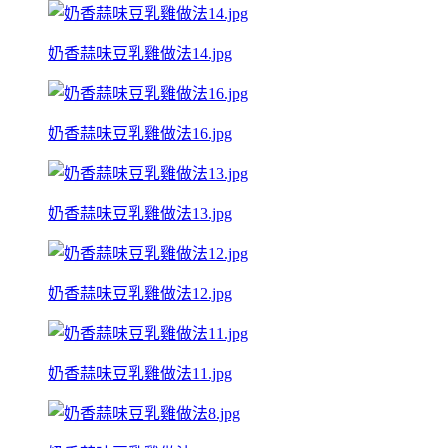
奶香蒜味豆乳雞做法14.jpg
奶香蒜味豆乳雞做法16.jpg
奶香蒜味豆乳雞做法13.jpg
奶香蒜味豆乳雞做法12.jpg
奶香蒜味豆乳雞做法11.jpg