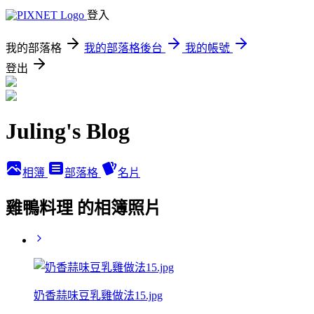
登入
我的部落格
我的部落格後台
我的帳號
登出
Juling's Blog
相簿
部落格
名片
雞鴨料理 的相簿照片
奶香蒜味豆乳雞做法15.jpg