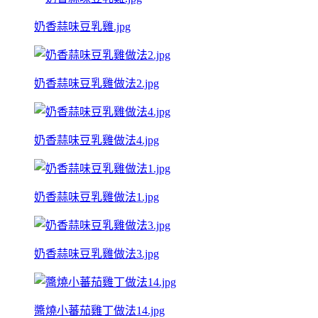
奶香蒜味豆乳雞.jpg
奶香蒜味豆乳雞做法2.jpg
奶香蒜味豆乳雞做法4.jpg
奶香蒜味豆乳雞做法1.jpg
奶香蒜味豆乳雞做法3.jpg
醬燒小蕃茄雞丁做法14.jpg