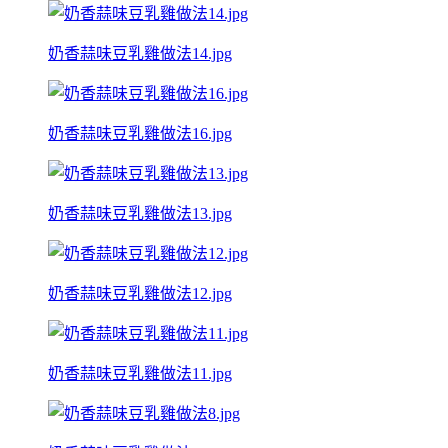
奶香蒜味豆乳雞做法14.jpg
奶香蒜味豆乳雞做法16.jpg
奶香蒜味豆乳雞做法13.jpg
奶香蒜味豆乳雞做法12.jpg
奶香蒜味豆乳雞做法11.jpg