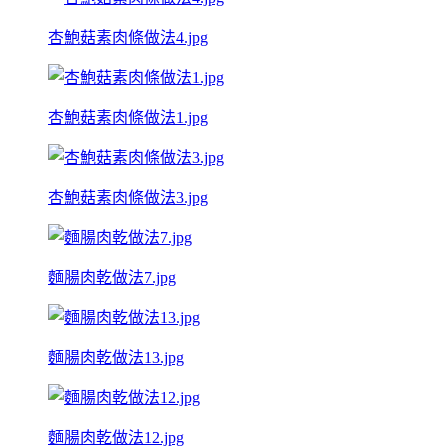
杏鮑菇素肉條做法4.jpg
杏鮑菇素肉條做法1.jpg
杏鮑菇素肉條做法3.jpg
麵腸肉乾做法7.jpg
麵腸肉乾做法13.jpg
麵腸肉乾做法12.jpg