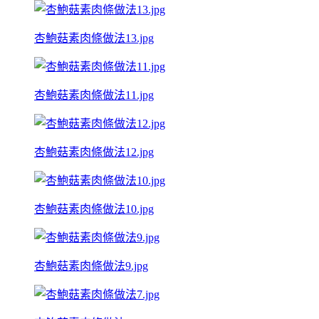
杏鮑菇素肉條做法13.jpg
杏鮑菇素肉條做法11.jpg
杏鮑菇素肉條做法12.jpg
杏鮑菇素肉條做法10.jpg
杏鮑菇素肉條做法9.jpg