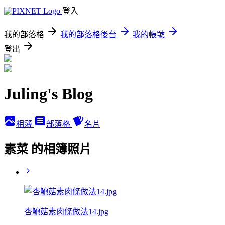
登入
我的部落格
我的部落格後台
我的帳號
登出
Juling's Blog
相簿
部落格
名片
素菜 的相簿照片
杏鮑菇素肉條做法14.jpg