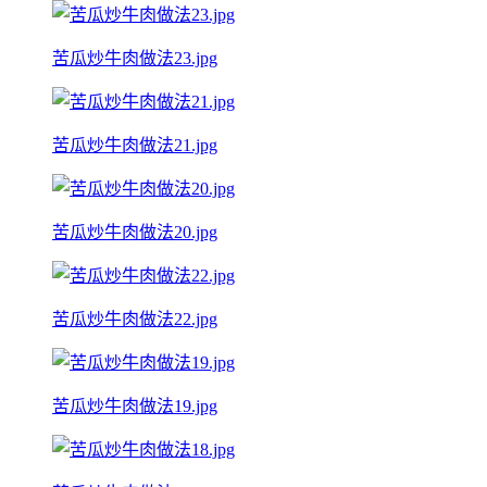
苦瓜炒牛肉做法23.jpg
苦瓜炒牛肉做法21.jpg
苦瓜炒牛肉做法20.jpg
苦瓜炒牛肉做法22.jpg
苦瓜炒牛肉做法19.jpg