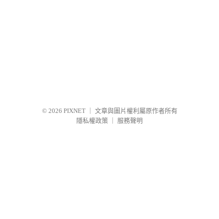
© 2026
PIXNET
｜
文章與圖片權利屬原作者所有
隱私權政策
｜
服務聲明