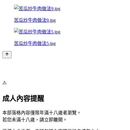
苦瓜炒牛肉做法9.jpg
苦瓜炒牛肉做法5.jpg
⚠️
成人內容提醒
本部落格內容僅限年滿十八歲者瀏覽。
若您未滿十八歲，請立即離開。