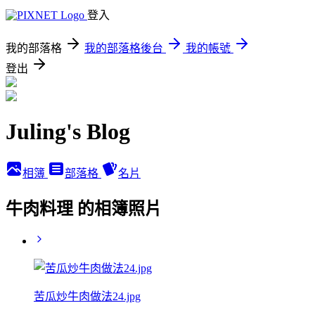
登入
我的部落格
我的部落格後台
我的帳號
登出
Juling's Blog
相簿
部落格
名片
牛肉料理 的相簿照片
苦瓜炒牛肉做法24.jpg