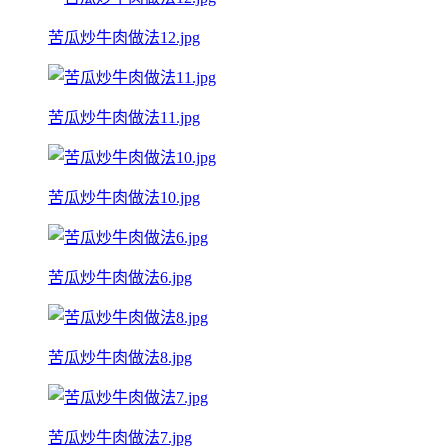
苦瓜炒牛肉做法12.jpg
苦瓜炒牛肉做法11.jpg
苦瓜炒牛肉做法10.jpg
苦瓜炒牛肉做法6.jpg
苦瓜炒牛肉做法8.jpg
苦瓜炒牛肉做法7.jpg