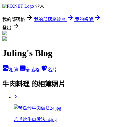
登入
我的部落格
我的部落格後台
我的帳號
登出
Juling's Blog
相簿
部落格
名片
牛肉料理 的相簿照片
苦瓜炒牛肉做法24.jpg