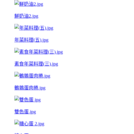
鮮奶油2.jpg
年菜料理(五).jpg
素食年菜料理(三).jpg
鵪鶉蛋肉捲.jpg
雙色蛋.jpg