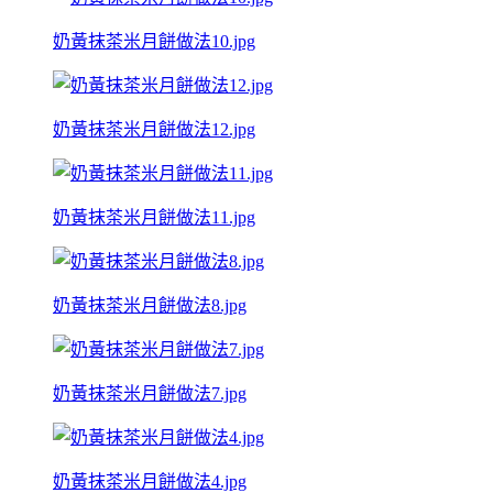
奶黃抹茶米月餅做法10.jpg
奶黃抹茶米月餅做法12.jpg
奶黃抹茶米月餅做法11.jpg
奶黃抹茶米月餅做法8.jpg
奶黃抹茶米月餅做法7.jpg
奶黃抹茶米月餅做法4.jpg