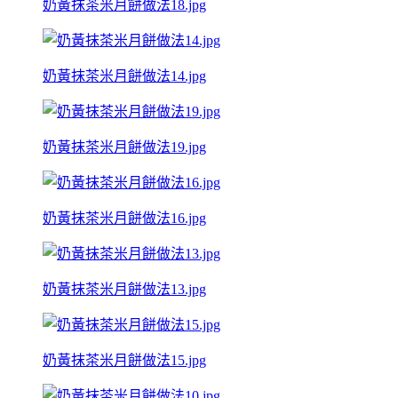
奶黃抹茶米月餅做法18.jpg
奶黃抹茶米月餅做法14.jpg
奶黃抹茶米月餅做法19.jpg
奶黃抹茶米月餅做法16.jpg
奶黃抹茶米月餅做法13.jpg
奶黃抹茶米月餅做法15.jpg