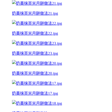
奶黃抹茶米月餅做法21.jpg
奶黃抹茶米月餅做法22.jpg
奶黃抹茶米月餅做法23.jpg
奶黃抹茶米月餅做法20.jpg
奶黃抹茶米月餅做法17.jpg