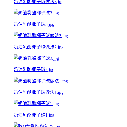
奶油乳酪椰子球做法3.jpg
奶油乳酪椰子球3.jpg
奶油乳酪椰子球做法2.jpg
奶油乳酪椰子球2.jpg
奶油乳酪椰子球做法1.jpg
奶油乳酪椰子球1.jpg