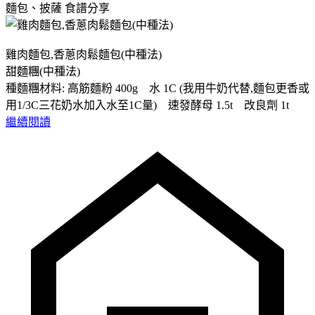
麵包、披薩
食譜分享
雞肉麵包,香蔥肉鬆麵包(中種法)
甜麵糰(中種法)
種麵糰材料: 高筋麵粉 400g 水 1C (我用牛奶代替,麵包更香或
用1/3C三花奶水加入水至1C量) 速發酵母 1.5t 改良劑 1t
繼續閱讀