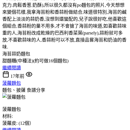
克力.肉鬆香葱.奶酥),所以很久都沒有po麵包的照片,今天想想
來變個花樣,我拿海苔粉和香蒜粉做結合,味道很特別,海苔的鹹
香配上淡淡的蒜奶香,沒想到還蠻配的,兒子說很好吃,他喜歡這
個組合,香蒜粉的量不用多,才不會搶了海苔的味道,如喜歡蒜味
重的人,海苔粉改成乾燥的巴西利香菜葉(parsely),蒜粉就可多
放,不喜歡蒜味的人,香蒜粉可以不放,直接品嘗海苔和奶油的香
味.
海苔蒜奶麵包
甜麵糰(中種法)(約可做16個麵包)
繼續閱讀
17年前
菠蘿麵包
麵包、披薩
食譜分享
菠蘿麵包
材料:
菠蘿皮: (12個）