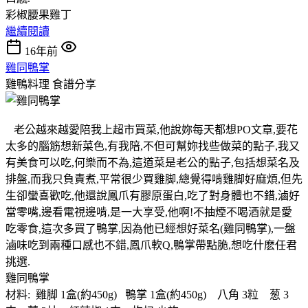
彩椒腰果雞丁
繼續閱讀
16年前
雞同鴨掌
雞鴨料理
食譜分享
老公越來越愛陪我上超市買菜,他說妳每天都想PO文章,要花
太多的腦筋想新菜色,有我陪,不但可幫妳找些做菜的點子,我又
有美食可以吃,何樂而不為,這道菜是老公的點子,包括想菜名及
排盤,而我只負責煮,平常很少買雞脚,總覺得啃雞脚好麻煩,但先
生卻蠻喜歡吃,他還說鳳爪有膠原蛋白,吃了對身體也不錯,滷好
當零嘴,邊看電視邊啃,是一大享受,他啊!不抽煙不喝酒就是愛
吃零食,這次多買了鴨掌,因為他已經想好菜名(雞同鴨掌),一盤
滷味吃到兩種口感也不錯,鳳爪軟Q,鴨掌帶點脆,想吃什麽任君
挑選.
雞同鴨掌
材料: 雞脚 1盒(約450g) 鴨掌 1盒(約450g) 八角 3粒 葱 3