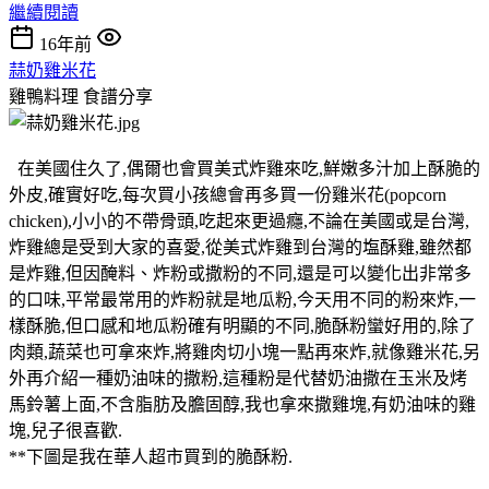
繼續閱讀
16年前
蒜奶雞米花
雞鴨料理
食譜分享
在美國住久了,偶爾也會買美式炸雞來吃,鮮嫩多汁加上酥脆的
外皮,確實好吃,每次買小孩總會再多買一份雞米花(popcorn
chicken),小小的不帶骨頭,吃起來更過癮,不論在美國或是台灣,
炸雞總是受到大家的喜愛,從美式炸雞到台灣的塩酥雞,雖然都
是炸雞,但因醃料、炸粉或撒粉的不同,還是可以變化出非常多
的口味,平常最常用的炸粉就是地瓜粉,今天用不同的粉來炸,一
樣酥脆,但口感和地瓜粉確有明顯的不同,脆酥粉蠻好用的,除了
肉類,蔬菜也可拿來炸,將雞肉切小塊一點再來炸,就像雞米花,另
外再介紹一種奶油味的撒粉,這種粉是代替奶油撒在玉米及烤
馬鈴薯上面,不含脂肪及膽固醇,我也拿來撒雞塊,有奶油味的雞
塊,兒子很喜歡.
**下圖是我在華人超市買到的脆酥粉.