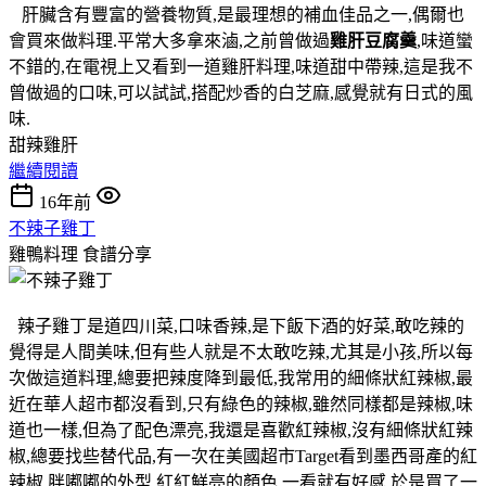
肝臟含有豐富的營養物質,是最理想的補血佳品之一,偶爾也
會買來做料理.平常大多拿來滷,之前曾做過
雞肝豆腐羹
,味道蠻
不錯的,在電視上又看到一道雞肝料理,味道甜中帶辣,這是我不
曾做過的口味,可以試試,搭配炒香的白芝麻,感覺就有日式的風
味.
甜辣雞肝
繼續閱讀
16年前
不辣子雞丁
雞鴨料理
食譜分享
辣子雞丁是道四川菜,口味香辣,是下飯下酒的好菜,敢吃辣的
覺得是人間美味,但有些人就是不太敢吃辣,尤其是小孩,所以每
次做這道料理,總要把辣度降到最低,我常用的細條狀紅辣椒,最
近在華人超市都沒看到,只有綠色的辣椒,雖然同樣都是辣椒,味
道也一樣,但為了配色漂亮,我還是喜歡紅辣椒,沒有細條狀紅辣
椒,總要找些替代品,有一次在美國超市Target看到墨西哥產的紅
辣椒,胖嘟嘟的外型,紅紅鮮亮的顏色,一看就有好感,於是買了一