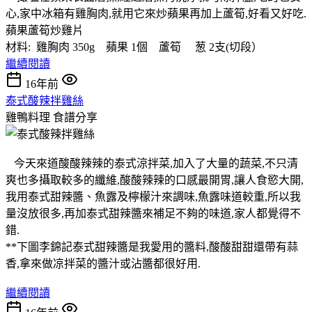
心,家中冰箱有雞胸肉,就用它來炒蘋果再加上蘆筍,好看又好吃.
蘋果蘆筍炒雞片
材料: 雞胸肉 350g 蘋果 1個 蘆筍 葱 2支(切段）
繼續閱讀
16年前
泰式酸辣拌雞絲
雞鴨料理
食譜分享
今天來道酸酸辣辣的泰式涼拌菜,加入了大量的蔬菜,不只清
爽也多攝取較多的纖維,酸酸辣辣的口感最開胃,讓人食慾大開,
我用泰式甜辣醬、魚露及檸檬汁來調味,魚露味道較重,所以我
量沒放很多,再加泰式甜辣醬來補足不夠的味道,家人都覺得不
錯.
**下圖李錦記泰式甜辣醬是我愛用的醬料,酸酸甜甜還帶有蒜
香,拿來做凉拌菜的醬汁或沾醬都很好用.
繼續閱讀