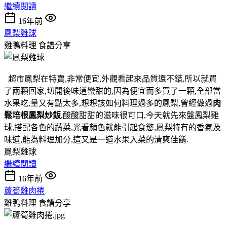
繼續閱讀
16年前
鳳梨雞球
雞鴨料理
食譜分享
超市鳳梨在特賣,非常便宜,外觀看起來品質還不錯,所以就買
了兩顆回家,切開後味道蠻甜的,因為便宜而多買了一顆,全部當
水果吃,量又有點太多,想想該如何料理過多的鳳梨,曾經做過
肉
鬆培根鳳梨炒飯
,酸酸甜甜的滋味很可口,今天就先來盤鳳梨雞
球,搭配各色的蔬菜,光看顏色就能引起食慾,鳳梨特有的香氣及
味道,能為料理加分,這又是一道水果入菜的清爽佳餚.
鳳梨雞球
繼續閱讀
16年前
蘆筍雞肉捲
雞鴨料理
食譜分享