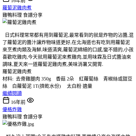
16年前
蘿蔔泥雞肉煮
雞鴨料理
食譜分享
日式料理常常都有用到蘿蔔泥,最常看到的就是炸物的沾醬,混
了蘿蔔泥的醬汁讓炸物味道更好,在北海道也有吃到用蘿蔔泥
來烹煮肉類及海鮮,味道清爽,蘿蔔泥綿細的口感,蠻不錯的,小孩
喜歡吃雞肉,今天就用蘿蔔泥來煮雞肉,並用味霖及日式醬油來
調味,夏天來一道蘿蔔泥雞肉煮,美味消暑又開胃.
羅蔔泥雞肉煮
材料: 去骨雞腿肉 350g 香菇 2朵 紅蘿蔔絲 青椒絲或甜豆
絲 白蘿蔔泥 1T(擠乾水份) 太白粉 適量
繼續閱讀
16年前
優格炸雞
雞鴨料理
食譜分享