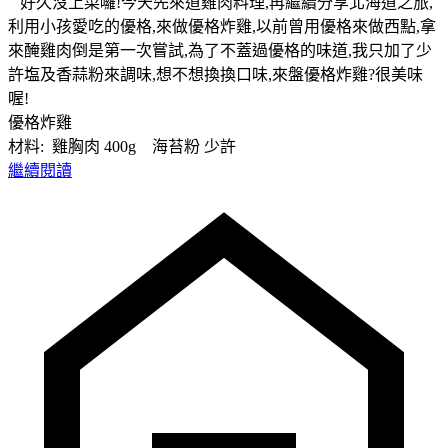
好久沒上菜囉!今天先來道雞肉料理,再繼續分享北海道之旅,
利用小孩愛吃的優格,來做優格炸雞,以前曾用優格來做西點,拿
來醃雞肉倒是第一次嘗試,為了不蓋過優格的味道,我只加了少
許塩及香蒜粉來調味,想不想換換口味,來盤優格炸雞?很美味
喔!
優格炸雞
材料: 雞胸肉 400g 海苔粉 少許
繼續閱讀