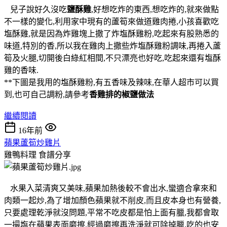
兒子說好久沒吃
鹽酥雞
,好想吃炸的東西,想吃炸的,就來做點
不一樣的變化,利用家中現有的蘆筍來做道雞肉捲,小孩喜歡吃
塩酥雞,就是因為炸雞塊上撒了炸塩酥雞粉,吃起來有股熟悉的
味道,特別的香,所以我在雞肉上撒些炸塩酥雞粉調味,再捲入蘆
筍及火腿,切開後白綠紅相間,不只漂亮也好吃,吃起來還有塩酥
雞的香味.
**下圖是我用的塩酥雞粉,有五香味及辣味,在華人超市可以買
到,也可自己調粉,請參考
香雞排的椒鹽做法
繼續閱讀
16年前
蘋果蘆筍炒雞片
雞鴨料理
食譜分享
水果入菜清爽又美味,蘋果加熱後較不會出水,蠻適合拿來和
肉類一起炒,為了增加顏色蘋果就不削皮,而且皮本身也有營養,
只要處理乾淨就沒問題,平常不吃皮都是怕上面有臘,我都會取
一撮塩在蘋果表面磨擦,經過磨擦再洗淨就可除掉臘,吃的也安