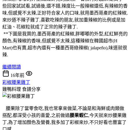
些回家試試看,試過後,還不錯,辣度比一般辣椒還低,有辣椒的香
味,但感覺不太辣,正好符合家人的口味,就用墨西哥產的紅辣椒,
來炒道不辣子雞丁,喜歡吃辣的朋友,就加重辣椒的比例或是加
紅油、花椒粒就成了正宗的辣子雞丁.
**下圖是我買的,墨西哥產的紅辣椒,胖嘟嘟的外型,紅紅鮮亮的
顏色,有辣椒的香味,但感覺不太辣,這種辣椒在韓國超市(H
Mart)也有賣,超市內還有一種墨西哥綠辣椒( jalapeño),味道就很
辣.
繼續閱讀
16年前
彩椒腰果雞丁
雞鴨料理
食譜分享
腰果除了當零食吃,我也常拿來做菜,不論是和海鮮或肉類做
搭配,都深受小孩的喜愛,之前做過
腰果蝦仁
,今天就來炒腰果雞
丁,為了增加顏色及營養,我多加了彩椒來炒,不只好看也豐富了
口感.