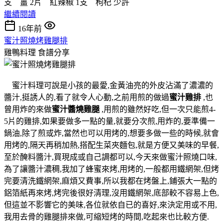
支 薑 2片 紅辣椒 1支 枸杞 少許
繼續閱讀
16年前
蜜汁照燒烤雞腿排
雞鴨料理
食譜分享
蜜汁料理可說是小孩的最愛,金黃油亮的外皮沾滿了濃濃的
醬汁,挺誘人的,看了就令人心動,之前用煎的做過
蜜汁雞排
,也
曾用炸的來做
蜜汁醬燒雞腿
,用煎的雖然好吃,但一次只能煎4-
5片的雞排,如果要做多一點的量,就要分次煎,用炸的,要準備一
鍋油,除了煎或炸,當然也可以用烤的,想要多做一些的時候,就會
用烤的,隔天再稍加熱,搭配生菜夾麵包,就是方便又美味的早餐,
至於醃料醬汁,買現成或自己調都可以,今天來做蜜汁照燒口味,
為了讓醬汁濃稠,我加了蜂蜜來烤,用烤的,一般都用鐵網架,但烤
完要清洗鐵網架,麻煩又費事,所以我都在烤盤上,鋪張大一點的
鋁箔紙再來烤,烤完後很好清理,沒用鐵網架,底部較不容易上色,
但這並不影響它的美味,各位就依自已的喜好,來決定用或不用,
我用去骨的雞腿排來做,可縮短烤的時間,吃起來也比較方便.