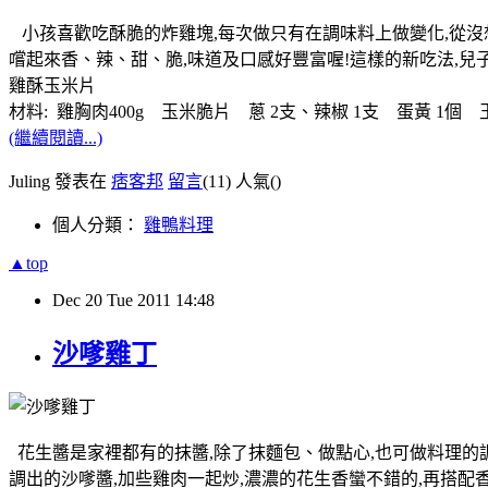
小孩喜歡吃酥脆的炸雞塊,每次做只有在調味料上做變化,從沒想過也
嚐起來香、辣、甜、脆,味道及口感好豐富喔!這樣的新吃法,兒
雞酥玉米片
材料: 雞胸肉400g 玉米脆片 蔥 2支、辣椒 1支 蛋黃 1個 玉
(繼續閱讀...)
Juling 發表在
痞客邦
留言
(11)
人氣(
)
個人分類：
雞鴨料理
▲top
Dec
20
Tue
2011
14:48
沙嗲雞丁
花生醬是家裡都有的抹醬,除了抹麵包、做點心,也可做料理的
調出的沙嗲醬,加些雞肉一起炒,濃濃的花生香蠻不錯的,再搭配