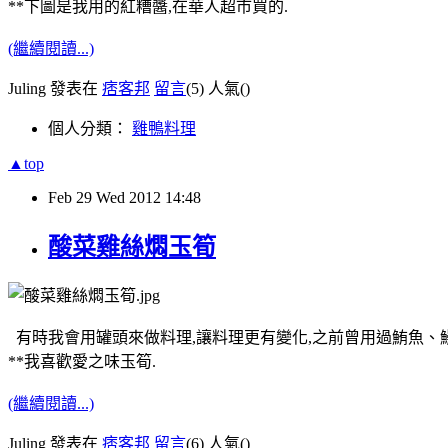
**下圖是我用的紅糟醬,在華人超市買的.
(繼續閱讀...)
Juling 發表在
痞客邦
留言
(5)
人氣(
)
個人分類：
雞鴨料理
▲top
Feb
29
Wed
2012
14:48
酸菜雞絲燜玉筍
有時我會用罐頭來做料理,讓料理更有變化,之前曾用過鮪魚、鰻
**我喜歡愛之味玉筍.
(繼續閱讀...)
Juling 發表在
痞客邦
留言
(6)
人氣(
)