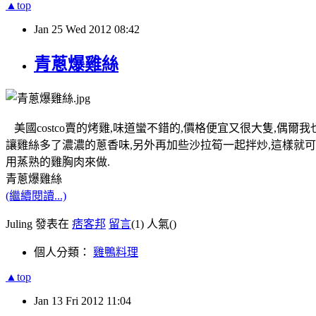
▲top
Jan
25
Wed
2012
08:42
青蔥爆雞絲
美國costco賣的烤雞,味道蠻不錯的,價格便宜又很大隻,偶
讓雞絲多了濃濃的蔥香味,另外再加些沙拉筍一起拌炒,這樣就可
用蒸熟的雞胸肉來做.
青蔥爆雞絲
(繼續閱讀...)
Juling 發表在
痞客邦
留言
(1)
人氣(
)
個人分類：
雞鴨料理
▲top
Jan
13
Fri
2012
11:04