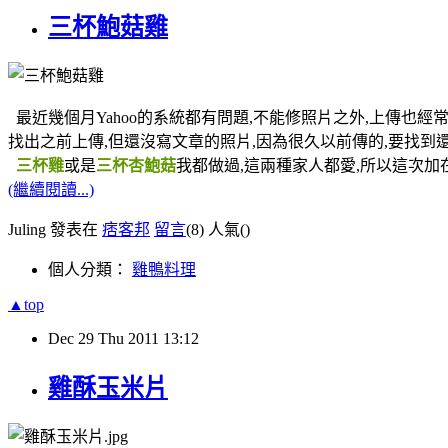
三杯鮑菇雞
最近幾個月Yahoo的系統都有問題,不能修照片之外,上傳也經
找出之前上傳,但還沒寫文章的照片,因為很久以前傳的,要找到還
三杯雞
或是
三杯杏鮑菇
我都做過,這兩種家人都愛,所以這次加在
(繼續閱讀...)
Juling 發表在
痞客邦
留言
(8)
人氣(
)
個人分類：
雞鴨料理
▲top
Dec
29
Thu
2011
13:12
雞酥玉米片