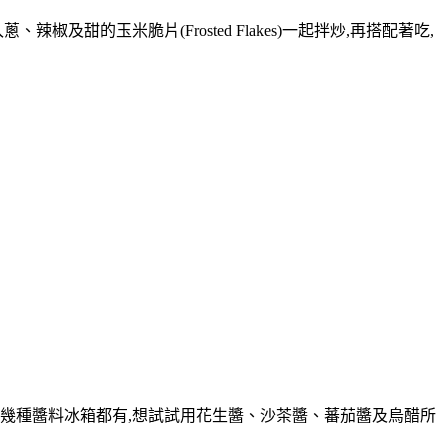
的玉米脆片(Frosted Flakes)一起拌炒,再搭配著吃,
的幾種醬料冰箱都有,想試試用花生醬、沙茶醬、蕃茄醬及烏醋所