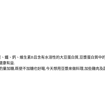
、鐵、鈣、維生素B且含有水溶性的大豆蛋白質,豆漿蛋白質中的
健康有益.
酌量加糖,既使不加糖也好喝,今天想用豆漿來做料理,加些雞肉及蔬