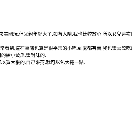
美國玩,但父親年紀大了,如有人陪,我也比較放心,所以女兒這次回
常看到,這在臺灣也算是很平常的小吃,到處都有賣,我也蠻喜歡
的醃小黃瓜,蠻對味的.
可以買大張的,自己來剪,就可以包大捲一點.