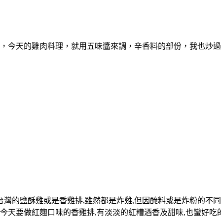
，今天的雞肉料理，就用五味醬來調，辛香料的部份，我也炒過
灣的鹽酥雞或是香雞排,雖然都是炸雞,但因醃料或是炸粉的不同
做,今天要做紅麴口味的香雞排,有淡淡的紅糟酒香及甜味,也蠻好吃的