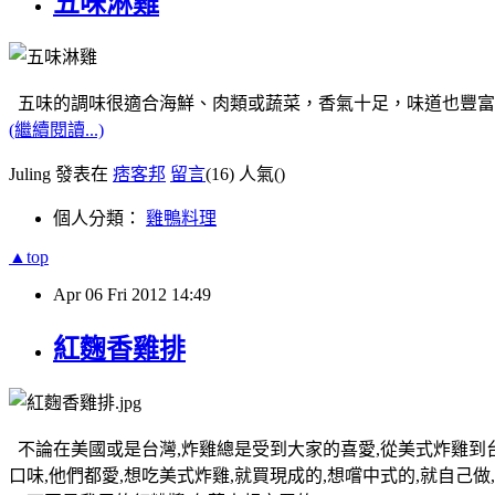
五味淋雞
五味的調味很適合海鮮、肉類或蔬菜，香氣十足，味道也豐富
(繼續閱讀...)
Juling 發表在
痞客邦
留言
(16)
人氣(
)
個人分類：
雞鴨料理
▲top
Apr
06
Fri
2012
14:49
紅麴香雞排
不論在美國或是台灣,炸雞總是受到大家的喜愛,從美式炸雞到台
口味,他們都愛,想吃美式炸雞,就買現成的,想嚐中式的,就自己