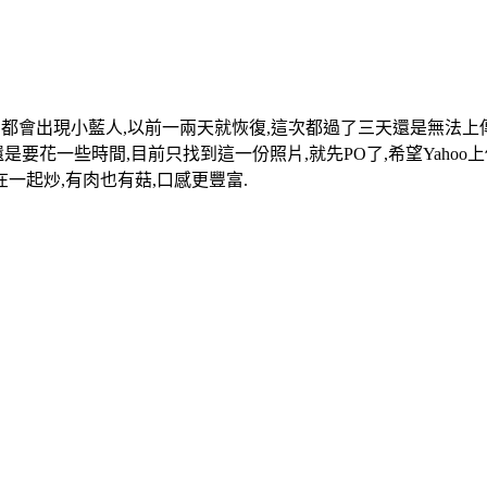
常都會出現小藍人,以前一兩天就恢復,這次都過了三天還是無法上
是要花一些時間,目前只找到這一份照片,就先PO了,希望Yahoo
一起炒,有肉也有菇,口感更豐富.