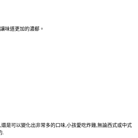
讓味道更加的濃郩。
,還是可以變化出非常多的口味,小孩愛吃炸雞,無論西式或中式
.