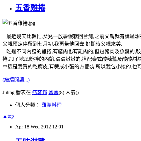
五香雞捲
最近幾天比較忙,女兒一放暑假就回台灣,之前父親就有說過想來
父親預定停留到七月初,我再帶他回去,好期待父親來美.
吃過不同內餡的雞捲,有豬肉也有雞肉的,但包豬肉及魚漿的,較
捲,加了地瓜粉拌的內餡,滑滑嫩嫩的,搭配泰式酸辣醬及酸酸甜甜
**這是我買的乾腐皮,有裁成小張的方便裝,所以我包小捲的,也
(繼續閱讀...)
Juling 發表在
痞客邦
留言
(8)
人氣(
)
個人分類：
雞鴨料理
▲top
Apr
18
Wed
2012
12:01