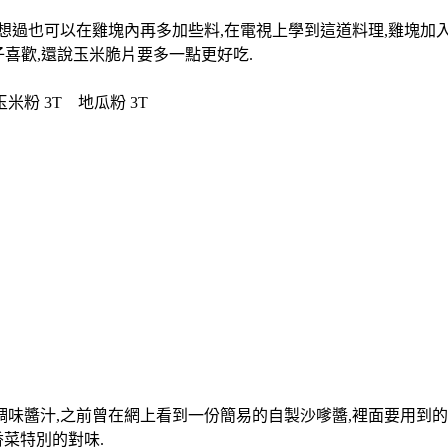
可以在雞塊內再多加些料,在電視上學到這道料理,雞塊加入蔥、辣椒及甜
子喜歡,還說玉米脆片要多一點更好吃.
米粉 3T 地瓜粉 3T
調味醬汁,之前曾在網上看到一份簡易的自製沙嗲醬,裡面要用到
香菜特別的對味.