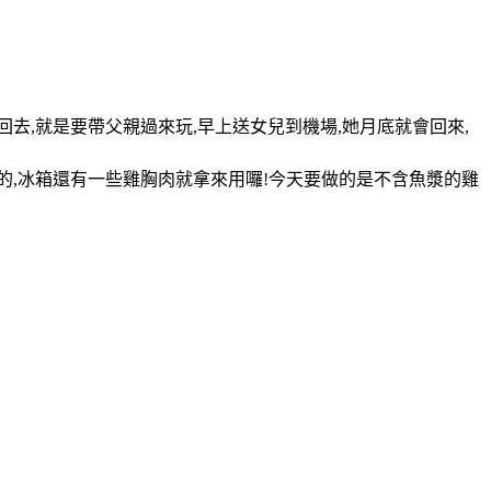
去,就是要帶父親過來玩,早上送女兒到機場,她月底就會回來,
吃的,冰箱還有一些雞胸肉就拿來用囉!今天要做的是不含魚漿的雞