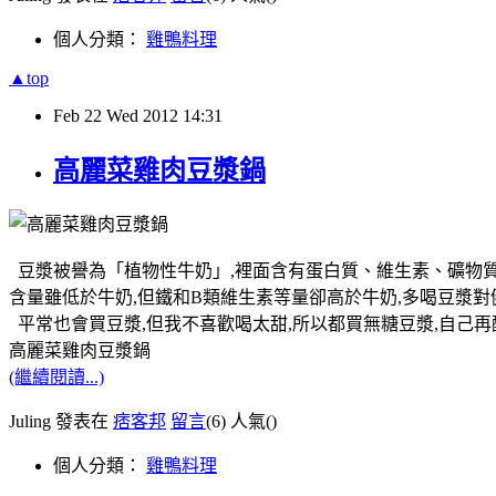
個人分類：
雞鴨料理
▲top
Feb
22
Wed
2012
14:31
高麗菜雞肉豆漿鍋
豆漿被譽為「植物性牛奶」,裡面含有蛋白質、維生素、礦物質
含量雖低於牛奶,但鐵和B類維生素等量卻高於牛奶,多喝豆漿對
平常也會買豆漿,但我不喜歡喝太甜,所以都買無糖豆漿,自己再
高麗菜雞肉豆漿鍋
(繼續閱讀...)
Juling 發表在
痞客邦
留言
(6)
人氣(
)
個人分類：
雞鴨料理