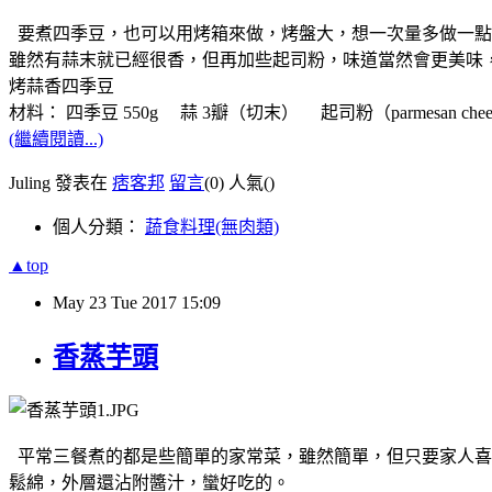
要煮四季豆，也可以用烤箱來做，烤盤大，想一次量多做一點
雖然有蒜末就已經很香，但再加些起司粉，味道當然會更美味
烤蒜香四季豆
材料： 四季豆 550g 蒜 3瓣（切末） 起司粉（parmesan cheese
(繼續閱讀...)
Juling 發表在
痞客邦
留言
(0)
人氣(
)
個人分類：
蔬食料理(無肉類)
▲top
May
23
Tue
2017
15:09
香蒸芋頭
平常三餐煮的都是些簡單的家常菜，雖然簡單，但只要家人喜
鬆綿，外層還沾附醬汁，蠻好吃的。