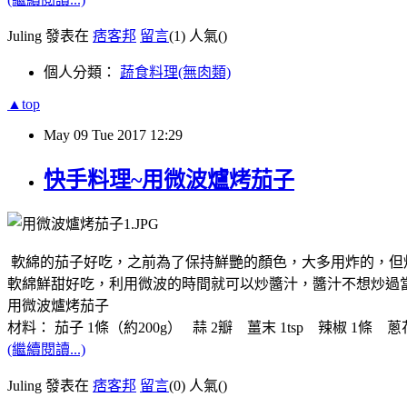
Juling 發表在
痞客邦
留言
(1)
人氣(
)
個人分類：
蔬食料理(無肉類)
▲top
May
09
Tue
2017
12:29
快手料理~用微波爐烤茄子
軟綿的茄子好吃，之前為了保持鮮艷的顏色，大多用炸的，但
軟綿鮮甜好吃，利用微波的時間就可以炒醬汁，醬汁不想炒過
用微波爐烤茄子
材料： 茄子 1條（約200g） 蒜 2瓣 薑末 1tsp 辣椒 1條 蔥
(繼續閱讀...)
Juling 發表在
痞客邦
留言
(0)
人氣(
)