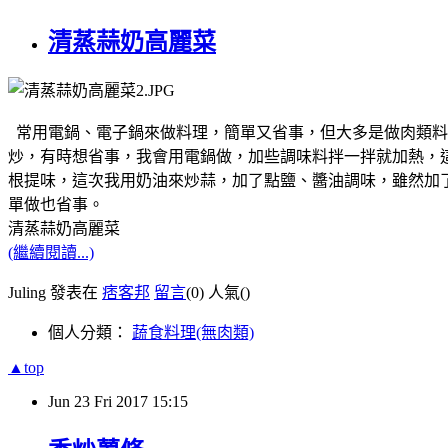
清蒸蒜奶高麗菜
常用電鍋、電子鍋來做料理，簡單又省事，但大多是做肉類料
炒，有時想省事，我會用電鍋做，加些調味料拌一拌就加熱，
根提味，這次我用奶油來炒蒜，加了點鹽、醬油調味，雖然加
單做也省事。
清蒸蒜奶高麗菜
(繼續閱讀...)
Juling 發表在
痞客邦
留言
(0)
人氣(
)
個人分類：
蔬食料理(無肉類)
▲top
Jun
23
Fri
2017
15:15