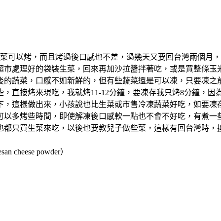
菜可以烤，而且烤過後口感也不差，過幾天又要回台灣兩個月，
超市處理好的袋裝生菜，回來再加沙拉醬拌著吃，或是買整條玉
後的蔬菜，口感不如新鮮的，但有些蔬菜還是可以凍，只要凍之
，直接烤來現吃，我就烤11-12分鐘，要凍存我只烤8分鐘，
下，這樣做出來，小孩說也比生菜或市售冷凍蔬菜好吃，如要凍
可以多烤些時間，即使解凍後口感軟一點也不會不好吃，有煮一
也都只買生菜來吃，以後也要教兒子做些菜，這樣有回台灣時，
heese powder）