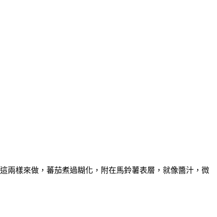
這兩樣來做，蕃茄煮過糊化，附在馬鈴薯表層，就像醬汁，微