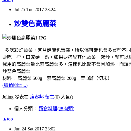
Jul
25
Tue
2017
23:24
炒雙色高麗菜
多吃彩虹蔬菜，有益健康也營養，所以儘可能也會多買些不同
要吃一些，口感硬一點，如果要搭配其他蔬菜一起炒，就可以
我用的高麗菜量比紫高麗菜多，這樣也比較不會因加熱，而讓
炒雙色高麗菜
材料： 高麗菜 500g 紫高麗菜 200g 蒜 3瓣（切末）
(繼續閱讀...)
Juling 發表在
痞客邦
留言
(0)
人氣(
)
個人分類：
蔬食料理(無肉類)
▲top
Jun
24
Sat
2017
23:02