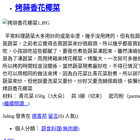
烤蒜香花椰菜
平常料理蔬菜大多用炒的或是汆燙，幾乎沒用烤的，但有些蔬
是蔬菜，之前老公覺得去買蔬菜來炒很麻煩，所以幾乎都是買
吃，小孩說吃這些都膩了，要我也煮些蔬菜凍起來，雖然涷過
是為了凍蔬菜，而用烤箱來烤花椰菜，烤盤大，一次就可多做些
所以烤的時間短並沒關係，當然蔬菜現煮最好吃，不得已情況
也可以用相同的做法來烤，因為白花菜比青花菜耐煮，所以就
蔬菜來炒，但他說要洗菜又要炒，炒好又要洗鍋很麻煩，偷懶
烤蒜香花椰菜
材料： 青花菜 650g（3大朵） 蒜 3瓣（切末） 起司粉（parmesan c
(繼續閱讀...)
Juling 發表在
痞客邦
留言
(0)
人氣(
)
個人分類：
蔬食料理(無肉類)
▲top