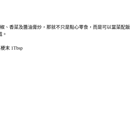
椒、香菜及醬油膏炒，那就不只是點心零食，而是可以當菜配飯
截。
末 1Tbsp