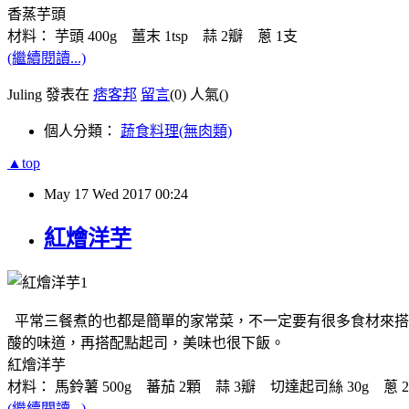
香蒸芋頭
材料： 芋頭 400g 薑末 1tsp 蒜 2瓣 蔥 1支
(繼續閱讀...)
Juling 發表在
痞客邦
留言
(0)
人氣(
)
個人分類：
蔬食料理(無肉類)
▲top
May
17
Wed
2017
00:24
紅燴洋芋
平常三餐煮的也都是簡單的家常菜，不一定要有很多食材來搭
酸的味道，再搭配點起司，美味也很下飯。
紅燴洋芋
材料： 馬鈴薯 500g 蕃茄 2顆 蒜 3瓣 切達起司絲 30g 蔥 
(繼續閱讀...)