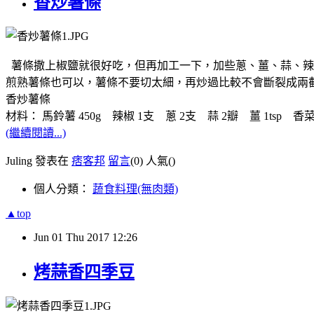
香炒薯條
薯條撒上椒鹽就很好吃，但再加工一下，加些蔥、薑、蒜、辣
煎熟薯條也可以，薯條不要切太細，再炒過比較不會斷裂成兩
香炒薯條
材料： 馬鈴薯 450g 辣椒 1支 蔥 2支 蒜 2瓣 薑 1tsp 香菜梗
(繼續閱讀...)
Juling 發表在
痞客邦
留言
(0)
人氣(
)
個人分類：
蔬食料理(無肉類)
▲top
Jun
01
Thu
2017
12:26
烤蒜香四季豆