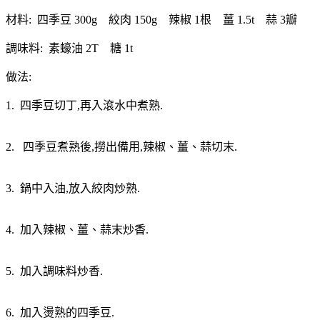
材料: 四季豆 300g 絞肉 150g 辣椒 1根 薑 1.5t 蒜 3瓣
調味料: 素蠔油 2T 糖 1t
做法:
1. 四季豆切丁,再入滾水中煮熟.
2. 四季豆煮熟後,撈出備用,辣椒、薑、蒜切末.
3. 鍋中入油,放入絞肉炒熟.
4. 加入辣椒、薑、蒜末炒香.
5. 加入調味料炒香.
6. 加入燙熟的四季豆.