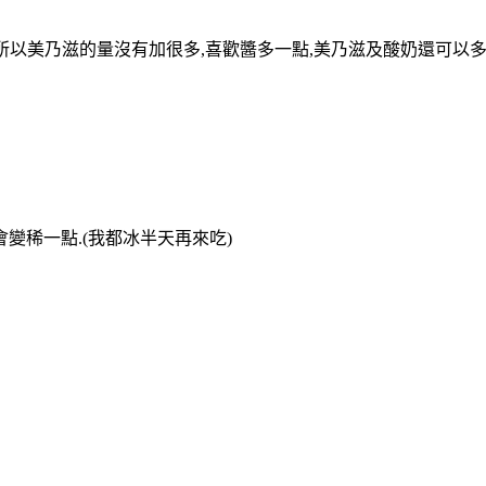
,所以美乃滋的量沒有加很多,喜歡醬多一點,美乃滋及酸奶還可以多放
料會變稀一點.(我都冰半天再來吃)