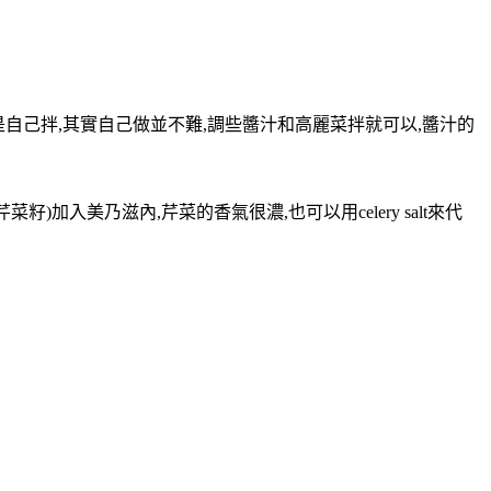
都是自己拌,其實自己做並不難,調些醬汁和高麗菜拌就可以,醬汁的
seed(芹菜籽)加入美乃滋內,芹菜的香氣很濃,也可以用celery salt來代