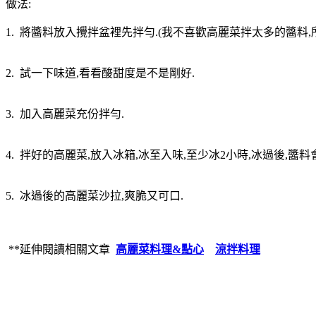
做法:
1. 將醬料放入攪拌盆裡先拌勻.(我不喜歡高麗菜拌太多的醬料
2. 試一下味道,看看酸甜度是不是剛好.
3. 加入高麗菜充份拌勻.
4. 拌好的高麗菜,放入冰箱,冰至入味,至少冰2小時,冰過後,醬
5. 冰過後的高麗菜沙拉,爽脆又可口.
**延伸閱讀相關文章
高麗菜料理&點心
涼拌料理