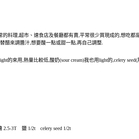
是很家常的料理,超市、速食店及餐廳都有賣,平常很少買現成的,想吃
替醋來調醬汁,想要酸一點或甜一點,再自己調整.
ht的來用,熱量比較低,酸奶(sour cream)我也用light的,celery 
T 鹽 1/2t celery seed 1/2t