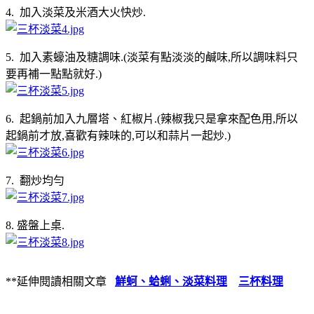
4. 加入淡菜及米酒大火快炒.
5. 加入素蠔油及糖調味.(淡菜有點淡淡的鹹味,所以調味料只
要再補一點點就好.)
6. 起鍋前加入九層塔、紅椒片.(辣椒我只是拿來配色用,所以
起鍋前才放,喜歡有辣味的,可以和蒜片一起炒.)
7. 翻炒均勻
8. 盛盤上桌.
**延伸閱讀相關文章
鮮蚵、蛤蜊、淡菜料理
三杯料理