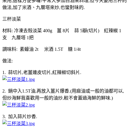
來用,這樣方便多囉!平常大多加白酒來料理,但今天要用三杯的
做法,加了米酒、九層塔來炒,也蠻對味的.
三杯淡菜
材料: 冷凍去殼淡菜 400g 薑 8片 蒜 5瓣(切片) 紅辣椒 1
支 九層塔 1把
調味料: 素蠔油 2t 米酒 1.5T 糖 1/4t
做法:
1. 蒜切片,老薑連皮切片,紅辣椒切斜片.
2. 鍋中入1.5T油,再放入薑片爆香.(用麻油或一般的油都可以,
但炒海鮮我喜歡用一般的油炒,較不會蓋過海鮮的鮮味.)
3. 加入蒜片炒香.