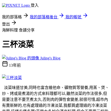
登入
我的部落格
我的部落格後台
我的帳號
登出
海鮮料理
食譜分享
三杯淡菜
Juling's Blog
13年前
淡菜味道甘美,同時也富含維他命、礦物質等營養,用蒸、煲、
炒、烤或是煮湯的方式來料理都可以,雖然淡菜的作法很多,但
是要注意不要烹煮太久,否則肉的彈性會變差,就很可惜,超市內
有賣新鮮的,也有處理過的冷凍淡菜,我都買處理過的冷凍淡菜