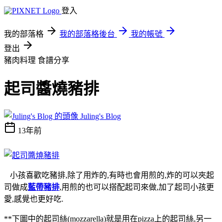
登入
我的部落格
我的部落格後台
我的帳號
登出
豬肉料理
食譜分享
起司醬燒豬排
Juling's Blog
13年前
小孩喜歡吃豬排,除了用炸的,有時也會用煎的,炸的可以夾起
司做成
藍帶豬排
,用煎的也可以搭配起司來做,加了起司小孩更
愛,感覺也更好吃.
**下圖中的起司絲(mozzarella)就是用在pizza上的起司絲,另一