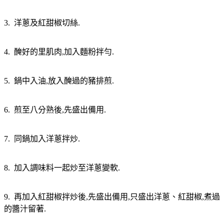
3. 洋蔥及紅甜椒切絲.
4. 醃好的里肌肉,加入麵粉拌勻.
5. 鍋中入油,放入醃過的豬排煎.
6. 煎至八分熟後,先盛出備用.
7. 同鍋加入洋蔥拌炒.
8. 加入調味料一起炒至洋蔥變軟.
9. 再加入紅甜椒拌炒後,先盛出備用,只盛出洋蔥、紅甜椒,煮過
的醬汁留著.