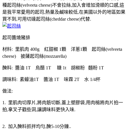
種起司絲(velveeta cheese)不會拉絲,加入會增加滑順的口感,這
是我平常愛用的起司,熱量及鹹味較低,在美國以外的地區如果
買不到,可用切達起司絲(cheddar cheese)代替.
起司醬燒豬排
材料: 里肌肉 400g 紅甜椒 1顆 洋蔥1顆 起司絲(velveeta
cheese) 披薩起司絲(mozzarella)
醃料: 醬油 1T 烏醋 1T 糖 1t 胡椒粉 麵粉 1T
調味料: 素蠔油1T 醬油 1T 味霖 2T 水 1/4杯
做法:
1. 里肌肉切厚片,將肉筋切斷,蓋上塑膠袋,用肉槌將肉片拍一
拍,拿叉子戳些洞,讓調味料更快入味.
2. 加入醃料抓拌均勻,醃5-10分鐘..