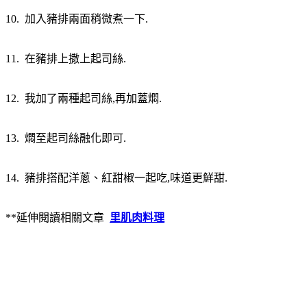
10. 加入豬排兩面稍微煮一下.
11. 在豬排上撒上起司絲.
12. 我加了兩種起司絲,再加蓋燜.
13. 燜至起司絲融化即可.
14. 豬排搭配洋蔥、紅甜椒一起吃,味道更鮮甜.
**延伸閱讀相關文章
里肌肉料理