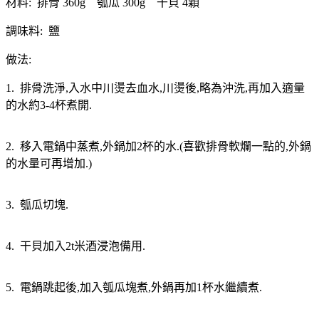
材料: 排骨 360g 瓠瓜 300g 干貝 4顆
調味料: 鹽
做法:
1. 排骨洗淨,入水中川燙去血水,川燙後,略為沖洗,再加入適量
的水約3-4杯煮開.
2. 移入電鍋中蒸煮,外鍋加2杯的水.(喜歡排骨軟爛一點的,外鍋
的水量可再增加.)
3. 瓠瓜切塊.
4. 干貝加入2t米酒浸泡備用.
5. 電鍋跳起後,加入瓠瓜塊煮,外鍋再加1杯水繼續煮.