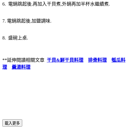
6. 電鍋跳起後,再加入干貝煮,外鍋再加半杯水繼續煮.
7. 電鍋跳起後,加鹽調味.
8. 盛碗上桌.
**延伸閱讀相關文章
干貝&鮮干貝料理
排骨料理
瓠瓜料
理
羹湯料理
載入更多